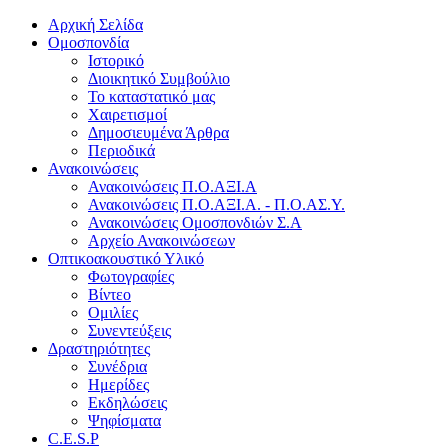
Αρχική Σελίδα
Ομοσπονδία
Ιστορικό
Διοικητικό Συμβούλιο
Το καταστατικό μας
Χαιρετισμοί
Δημοσιευμένα Άρθρα
Περιοδικά
Ανακοινώσεις
Ανακοινώσεις Π.Ο.ΑΞΙ.Α
Ανακοινώσεις Π.Ο.ΑΞΙ.Α. - Π.Ο.ΑΣ.Υ.
Ανακοινώσεις Ομοσπονδιών Σ.Α
Αρχείο Ανακοινώσεων
Οπτικοακουστικό Υλικό
Φωτογραφίες
Βίντεο
Ομιλίες
Συνεντεύξεις
Δραστηριότητες
Συνέδρια
Ημερίδες
Εκδηλώσεις
Ψηφίσματα
C.E.S.P