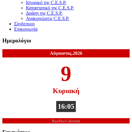
Ιστορικό της C.E.S.P.
Καταστατικό της C.E.S.P.
Δράση της C.E.S.P.
Ανακοινώσεις C.E.S.P.
Σύνδεσμοι
Επικοινωνία
Ημερολόγιο
Αύγουστος.2026
9
Κυριακή
16:05
BuaXua Calendar