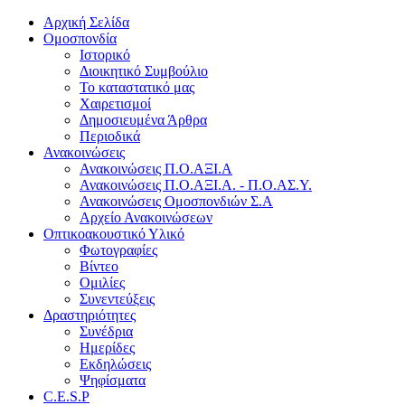
Αρχική Σελίδα
Ομοσπονδία
Ιστορικό
Διοικητικό Συμβούλιο
Το καταστατικό μας
Χαιρετισμοί
Δημοσιευμένα Άρθρα
Περιοδικά
Ανακοινώσεις
Ανακοινώσεις Π.Ο.ΑΞΙ.Α
Ανακοινώσεις Π.Ο.ΑΞΙ.Α. - Π.Ο.ΑΣ.Υ.
Ανακοινώσεις Ομοσπονδιών Σ.Α
Αρχείο Ανακοινώσεων
Οπτικοακουστικό Υλικό
Φωτογραφίες
Βίντεο
Ομιλίες
Συνεντεύξεις
Δραστηριότητες
Συνέδρια
Ημερίδες
Εκδηλώσεις
Ψηφίσματα
C.E.S.P