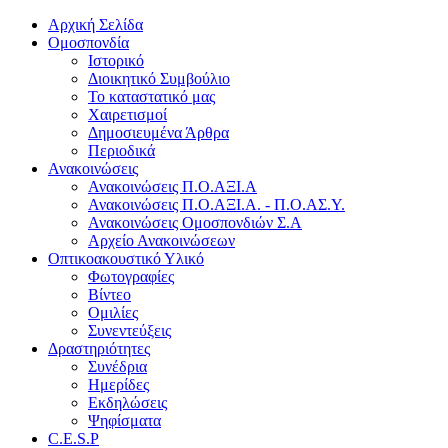
Αρχική Σελίδα
Ομοσπονδία
Ιστορικό
Διοικητικό Συμβούλιο
Το καταστατικό μας
Χαιρετισμοί
Δημοσιευμένα Άρθρα
Περιοδικά
Ανακοινώσεις
Ανακοινώσεις Π.Ο.ΑΞΙ.Α
Ανακοινώσεις Π.Ο.ΑΞΙ.Α. - Π.Ο.ΑΣ.Υ.
Ανακοινώσεις Ομοσπονδιών Σ.Α
Αρχείο Ανακοινώσεων
Οπτικοακουστικό Υλικό
Φωτογραφίες
Βίντεο
Ομιλίες
Συνεντεύξεις
Δραστηριότητες
Συνέδρια
Ημερίδες
Εκδηλώσεις
Ψηφίσματα
C.E.S.P