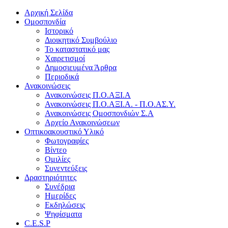
Αρχική Σελίδα
Ομοσπονδία
Ιστορικό
Διοικητικό Συμβούλιο
Το καταστατικό μας
Χαιρετισμοί
Δημοσιευμένα Άρθρα
Περιοδικά
Ανακοινώσεις
Ανακοινώσεις Π.Ο.ΑΞΙ.Α
Ανακοινώσεις Π.Ο.ΑΞΙ.Α. - Π.Ο.ΑΣ.Υ.
Ανακοινώσεις Ομοσπονδιών Σ.Α
Αρχείο Ανακοινώσεων
Οπτικοακουστικό Υλικό
Φωτογραφίες
Βίντεο
Ομιλίες
Συνεντεύξεις
Δραστηριότητες
Συνέδρια
Ημερίδες
Εκδηλώσεις
Ψηφίσματα
C.E.S.P