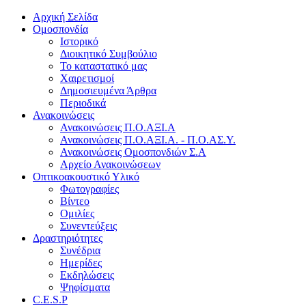
Αρχική Σελίδα
Ομοσπονδία
Ιστορικό
Διοικητικό Συμβούλιο
Το καταστατικό μας
Χαιρετισμοί
Δημοσιευμένα Άρθρα
Περιοδικά
Ανακοινώσεις
Ανακοινώσεις Π.Ο.ΑΞΙ.Α
Ανακοινώσεις Π.Ο.ΑΞΙ.Α. - Π.Ο.ΑΣ.Υ.
Ανακοινώσεις Ομοσπονδιών Σ.Α
Αρχείο Ανακοινώσεων
Οπτικοακουστικό Υλικό
Φωτογραφίες
Βίντεο
Ομιλίες
Συνεντεύξεις
Δραστηριότητες
Συνέδρια
Ημερίδες
Εκδηλώσεις
Ψηφίσματα
C.E.S.P