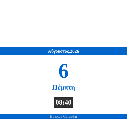
Αύγουστος.2026
6
Πέμπτη
08:40
BuaXua Calendar