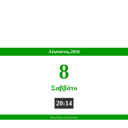
Αύγουστος.2026
8
Σαββάτο
20:14
BuaXua Calendar