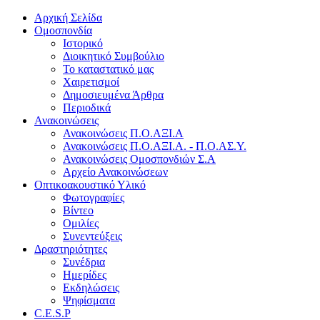
Αρχική Σελίδα
Ομοσπονδία
Ιστορικό
Διοικητικό Συμβούλιο
Το καταστατικό μας
Χαιρετισμοί
Δημοσιευμένα Άρθρα
Περιοδικά
Ανακοινώσεις
Ανακοινώσεις Π.Ο.ΑΞΙ.Α
Ανακοινώσεις Π.Ο.ΑΞΙ.Α. - Π.Ο.ΑΣ.Υ.
Ανακοινώσεις Ομοσπονδιών Σ.Α
Αρχείο Ανακοινώσεων
Οπτικοακουστικό Υλικό
Φωτογραφίες
Βίντεο
Ομιλίες
Συνεντεύξεις
Δραστηριότητες
Συνέδρια
Ημερίδες
Εκδηλώσεις
Ψηφίσματα
C.E.S.P