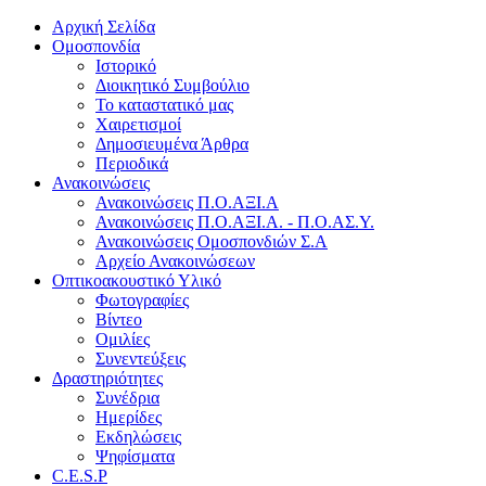
Αρχική Σελίδα
Ομοσπονδία
Ιστορικό
Διοικητικό Συμβούλιο
Το καταστατικό μας
Χαιρετισμοί
Δημοσιευμένα Άρθρα
Περιοδικά
Ανακοινώσεις
Ανακοινώσεις Π.Ο.ΑΞΙ.Α
Ανακοινώσεις Π.Ο.ΑΞΙ.Α. - Π.Ο.ΑΣ.Υ.
Ανακοινώσεις Ομοσπονδιών Σ.Α
Αρχείο Ανακοινώσεων
Οπτικοακουστικό Υλικό
Φωτογραφίες
Βίντεο
Ομιλίες
Συνεντεύξεις
Δραστηριότητες
Συνέδρια
Ημερίδες
Εκδηλώσεις
Ψηφίσματα
C.E.S.P