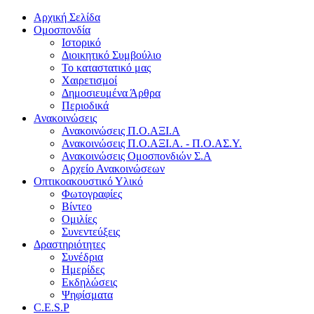
Αρχική Σελίδα
Ομοσπονδία
Ιστορικό
Διοικητικό Συμβούλιο
Το καταστατικό μας
Χαιρετισμοί
Δημοσιευμένα Άρθρα
Περιοδικά
Ανακοινώσεις
Ανακοινώσεις Π.Ο.ΑΞΙ.Α
Ανακοινώσεις Π.Ο.ΑΞΙ.Α. - Π.Ο.ΑΣ.Υ.
Ανακοινώσεις Ομοσπονδιών Σ.Α
Αρχείο Ανακοινώσεων
Οπτικοακουστικό Υλικό
Φωτογραφίες
Βίντεο
Ομιλίες
Συνεντεύξεις
Δραστηριότητες
Συνέδρια
Ημερίδες
Εκδηλώσεις
Ψηφίσματα
C.E.S.P