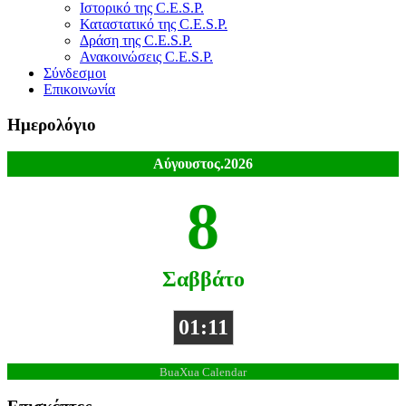
Ιστορικό της C.E.S.P.
Καταστατικό της C.E.S.P.
Δράση της C.E.S.P.
Ανακοινώσεις C.E.S.P.
Σύνδεσμοι
Επικοινωνία
Ημερολόγιο
Αύγουστος.2026
8
Σαββάτο
01:11
BuaXua Calendar