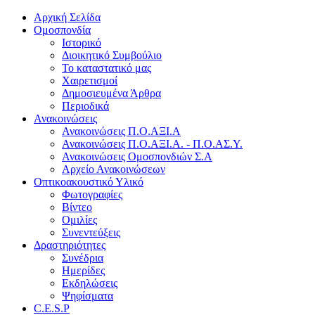
Αρχική Σελίδα
Ομοσπονδία
Ιστορικό
Διοικητικό Συμβούλιο
Το καταστατικό μας
Χαιρετισμοί
Δημοσιευμένα Άρθρα
Περιοδικά
Ανακοινώσεις
Ανακοινώσεις Π.Ο.ΑΞΙ.Α
Ανακοινώσεις Π.Ο.ΑΞΙ.Α. - Π.Ο.ΑΣ.Υ.
Ανακοινώσεις Ομοσπονδιών Σ.Α
Αρχείο Ανακοινώσεων
Οπτικοακουστικό Υλικό
Φωτογραφίες
Βίντεο
Ομιλίες
Συνεντεύξεις
Δραστηριότητες
Συνέδρια
Ημερίδες
Εκδηλώσεις
Ψηφίσματα
C.E.S.P