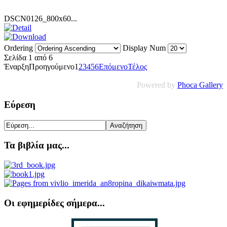
DSCN0126_800x60...
Ordering
Display Num
Σελίδα 1 από 6
Έναρξη
Προηγούμενο
1
2
3
4
5
6
Επόμενο
Τέλος
Powered by
Phoca Gallery
Εύρεση
Τα βιβλία μας...
Οι εφημερίδες σήμερα...