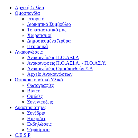
Αρχική Σελίδα
Ομοσπονδία
Ιστορικό
Διοικητικό Συμβούλιο
Το καταστατικό μας
Χαιρετισμοί
Δημοσιευμένα Άρθρα
Περιοδικά
Ανακοινώσεις
Ανακοινώσεις Π.Ο.ΑΞΙ.Α
Ανακοινώσεις Π.Ο.ΑΞΙ.Α. - Π.Ο.ΑΣ.Υ.
Ανακοινώσεις Ομοσπονδιών Σ.Α
Αρχείο Ανακοινώσεων
Οπτικοακουστικό Υλικό
Φωτογραφίες
Βίντεο
Ομιλίες
Συνεντεύξεις
Δραστηριότητες
Συνέδρια
Ημερίδες
Εκδηλώσεις
Ψηφίσματα
C.E.S.P