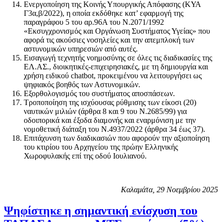
Ενεργοποίηση της Κοινής Υπουργικής Απόφασης (ΚΥΑ
Γ3α,β/2022), η οποία εκδόθηκε κατ’ εφαρμογή της
παραγράφου 5 του αρ.96Α του Ν.2071/1992
«Εκσυγχρονισμός και Οργάνωση Συστήματος Υγείας» που
αφορά τις ακούσιες νοσηλείες και την απεμπλοκή των
αστυνομικών υπηρεσιών από αυτές.
Εισαγωγή τεχνητής νοημοσύνης σε όλες τις διαδικασίες της
ΕΛ.ΑΣ., διοικητικές-επιχειρησιακές, με τη δημιουργία και
χρήση ειδικού chatbot, προκειμένου να λειτουργήσει ως
ψηφιακός βοηθός των Αστυνομικών.
Εξορθολογισμός του συστήματος αποσπάσεων.
Τροποποίηση της ισχύουσας ρύθμισης των είκοσι (20)
ναυτικών μιλιών (άρθρα 8 και 9 του Ν.2685/99) για
οδοιπορικά και έξοδα διαμονής και εναρμόνιση με την
νομοθετική διάταξη του Ν.4937/2022 (άρθρα 34 έως 37).
Επιτάχυνση των διαδικασιών που αφορούν την αξιοποίηση
του κτιρίου του Αρχηγείου της πρώην Ελληνικής
Χωροφυλακής επί της οδού Ιουλιανού.
Καλαμάτα,
29 Νοεμβρίου 2025
Ψηφίστηκε η σημαντική ενίσχυση του