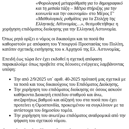
«Φορολογική μεταρρύθμιση για το δημογραφικό
και τη μεσαία τάξη – Μέτρα στήριξης για την
κοινωνία και την οικονομία»
στο Μέρος Γ’
«Μισθολογικές ρυθμίσεις για τα Στελέχη της
Ελληνικής Αστυνομίας…»
, θεσμοθετήθηκε η
χορήγηση επιδόματος διοίκησης για την Ελληνική Αστυνομία.
Όπως ρητά ορίζει ο νόμος οι δικαιούχοι και τα ποσά θα
καθοριστούν με απόφαση του Υπουργού Προστασίας του Πολίτη,
κατόπιν σχετικής εισήγησης του κ Αρχηγού της Ελ. Αστυνομίας.
Επειδή έως τώρα δεν έχει εκδοθεί η σχετική απόφαση
παρακαλούμε όπως προβείτε στις δέουσες ενέργειες λαμβάνοντας
υπόψη:
Την από 2/9/2025 υπ΄ αριθ. 40-2025 πρότασή μας σχετικά με
τα ποσά και τους δικαιούχους του Επιδόματος Διοίκησης.
Την χορήγηση του επιδόματος διοίκησης σε όσους ασκούν
καθήκοντα Διοικητή επιπέδου σταθμού και άνω,
ανεξαρτήτως βαθμού και αύξησή του στα ποσά που έχει
προτείνει η Ομοσπονδία, προκειμένου να συγκλίνουν με τα
αντίστοιχα του δημοσίου τομέα.
Την χορήγηση του ανωτέρω επιδόματος αναδρομικά από την
ψήφιση του σχετικού νόμου.