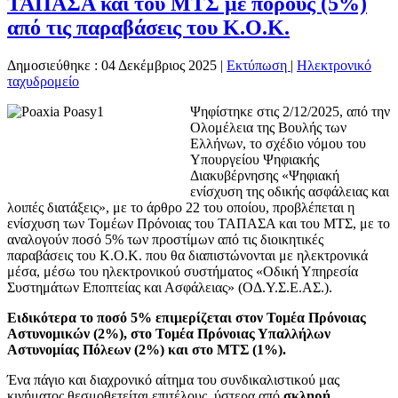
ΤΑΠΑΣΑ και του ΜΤΣ με πόρους (5%)
από τις παραβάσεις του Κ.Ο.Κ.
Δημοσιεύθηκε : 04 Δεκέμβριος 2025
|
Εκτύπωση
|
Ηλεκτρονικό
ταχυδρομείο
Ψηφίστηκε στις 2/12/2025, από την
Ολομέλεια της Βουλής των
Ελλήνων, το σχέδιο νόμου του
Υπουργείου Ψηφιακής
Διακυβέρνησης «Ψηφιακή
ενίσχυση της οδικής ασφάλειας και
λοιπές διατάξεις», με το άρθρο 22 του οποίου, προβλέπεται η
ενίσχυση των Τομέων Πρόνοιας του ΤΑΠΑΣΑ και του ΜΤΣ, με το
αναλογούν ποσό 5% των προστίμων από τις διοικητικές
παραβάσεις του Κ.Ο.Κ. που θα διαπιστώνονται με ηλεκτρονικά
μέσα, μέσω του ηλεκτρονικού συστήματος «Οδική Υπηρεσία
Συστημάτων Εποπτείας και Ασφάλειας» (ΟΔ.Υ.Σ.Ε.ΑΣ.).
Ειδικότερα το ποσό 5% επιμερίζεται στον Τομέα Πρόνοιας
Αστυνομικών (2%), στο Τομέα Πρόνοιας Υπαλλήλων
Αστυνομίας Πόλεων (2%) και στο ΜΤΣ (1%).
Ένα πάγιο και διαχρονικό αίτημα του συνδικαλιστικού μας
κινήματος θεσμοθετείται επιτέλους, ύστερα από
σκληρή