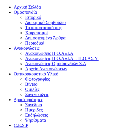
Αρχική Σελίδα
Ομοσπονδία
Ιστορικό
Διοικητικό Συμβούλιο
Το καταστατικό μας
Χαιρετισμοί
Δημοσιευμένα Άρθρα
Περιοδικά
Ανακοινώσεις
Ανακοινώσεις Π.Ο.ΑΞΙ.Α
Ανακοινώσεις Π.Ο.ΑΞΙ.Α. - Π.Ο.ΑΣ.Υ.
Ανακοινώσεις Ομοσπονδιών Σ.Α
Αρχείο Ανακοινώσεων
Οπτικοακουστικό Υλικό
Φωτογραφίες
Βίντεο
Ομιλίες
Συνεντεύξεις
Δραστηριότητες
Συνέδρια
Ημερίδες
Εκδηλώσεις
Ψηφίσματα
C.E.S.P