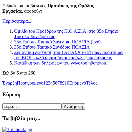
Ειδικότερα, οι
βασικές Προτάσεις της Ομάδας
Εργασίας,
αφορούν:
Περισσότερα...
Ομιλία του Προέδρου της Π.Ο.ΑΞΙ.Α. στο 35ο Ετήσιο
Τακτικό Συνέδριό της
35ο Ετήσιο Τακτικό Συνέδριο ΠΟΑΞΙΑ (live)
35o Ετήσιο Τακτικό Συνέδριο ΠΟΑΞΙΑ
Σημαντική ενίσχυση του ΤΑΠΑΣΑ το 5% των προστίμων
του ΚΟΚ, αλλά απαιτούνται και άλλες παρεμβάσεις
Καταδίκη των δηλώσεων του γνωστού ηθοποιού.
Σελίδα 5 από 260
Έναρξη
Προηγούμενο
1
2
3
4
5
6
7
8
9
10
Επόμενο
Τέλος
Εύρεση
Τα βιβλία μας...