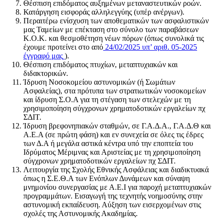
Θέσπιση επιδόματος αυξημένων μεταναστευτικών ροών.
Κατάργηση εισφοράς αλληλεγγύης (υπέρ ανέργων).
Περαιτέρω ενίσχυση των αποθεματικών των ασφαλιστικών
μας Ταμείων με επέκταση στο σύνολο των παραβάσεων
Κ.Ο.Κ. και θεσμοθέτηση νέων πόρων (όπως συνολικά τις
έχουμε προτείνει στο από
24/02/2025 υπ’ αριθ. 05-2025
έγγραφό μας
).
Θέσπιση επιδόματος πτυχίων, μεταπτυχιακών και
διδακτορικών.
Ίδρυση Νοσοκομείου αστυνομικών (ή Σωμάτων
Ασφαλείας), στα πρότυπα των στρατιωτικών νοσοκομείων
και ίδρυση Σ.Ο.Α για τη στέγαση των στελεχών με τη
χρησιμοποίηση σύγχρονων χρηματοδοτικών εργαλείων πχ
ΣΔΙΤ.
Ίδρυση βρεφονηπιακών σταθμών, σε Γ.Α.Δ.Α., Γ.Α.Δ.Θ και
Α.Ε.Α (σε πρώτη φάση) και εν συνεχεία σε όλες τις έδρες
των Δ.Α ή μεγάλα αστικά κέντρα υπό την εποπτεία του
Ιδρύματος Μέριμνας και Αριστείας με τη χρησιμοποίηση
σύγχρονων χρηματοδοτικών εργαλείων πχ ΣΔΙΤ.
Λειτουργία της Σχολής Εθνικής Ασφάλειας και διαδικτυακά
όπως η Σ.Ε.Θ.Α των Ενόπλων Δυνάμεων και σύναψη
μνημονίου συνεργασίας με Α.Ε.Ι για παροχή μεταπτυχιακών
προγραμμάτων. Εισαγωγή της τεχνητής νοημοσύνης στην
αστυνομική εκπαίδευση. Αύξηση των εισερχομένων στις
σχολές της Αστυνομικής Ακαδημίας.