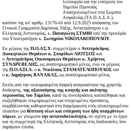
λειτουργία και την ενίσχυση του
Ταμείου Προνοίας
Απασχολουμένων στα Σώματα
Ασφαλείας (ΤΑ.Π.Α.Σ.Α.),
κατόπιν της υπ’ αριθμ. 13176-λδ από 12.9.2025 απόφασης του
Γενικού Γραμματέα Δημόσιας Τάξης, Αντιστράτηγου ε.α.
Ελληνικής Αστυνομίας, κ.
Παναγιώτη ΣΤΑΘΗ
υπό την προεδρία
του Υποστρατήγου κ.
Σωτηρίου ΝΙΚΟΛΑΚΟΠΟΥΛΟΥ
.
Εκ μέρους της
Π.Ο.ΑΣ.Υ.
συμμετείχαν ο
Αντιπρόεδρος
Διοικητικών Θεμάτων κ. Σπυρίδων ΛΙΟΤΣΟΣ
και
ο
Αντιπρόεδρος Οικονομικών Θεμάτων κ. Χρήστος
ΣΥΝΔΡΕΒΕΛΗΣ,
ως αναπληρωματικό μέλος, ενώ εκ μέρους
της
Π.Ο.ΑΞΙ.Α.
ο
κ.
Νικόλαος ΣΤΑΜΑΤΕΛΟΠΟΥΛΟΣ
και
ο
κ.
Δημήτριος ΒΑΝΑΚΑΣ,
ως αναπληρωματικό μέλος.
Εκτός από την εκπεφρασμένη διαρκή αναγκαιότητα της χρηστής
διοίκησης,
της αξιοποίησης της κινητής και ακίνητης
περιουσίας του Ταμείου
, κατά τις συνεδριάσεις κατατέθηκαν και
συζητήθηκαν τεκμηριωμένες και στοχευμένες προτάσεις,
συμβάλλοντας καθοριστικά στη διαμόρφωση ενός ολοκληρωμένου
πλαισίου για
θέσπιση νέων και ενίσχυση των ήδη υπαρχόντων
πόρων
, με γνώμονα
την ανταποδοτικότητα,
σε σχέση με το έργο
και τη συμμετοχή της Ελληνικής Αστυνομίας στις διαδικασίες που
παράγουν έσοδα.