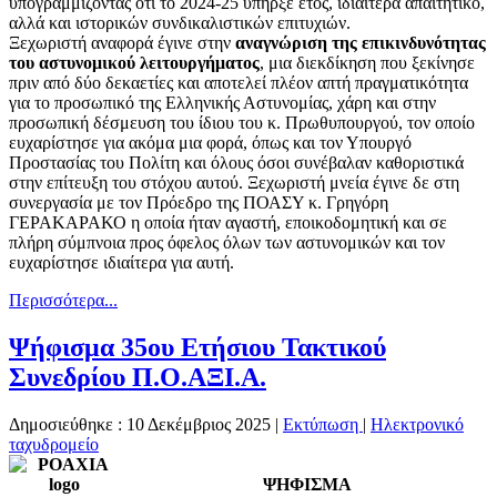
υπογραμμίζοντας ότι το 2024-25 υπήρξε έτος, ιδιαίτερα απαιτητικό,
αλλά και ιστορικών συνδικαλιστικών επιτυχιών.
Ξεχωριστή αναφορά έγινε στην
αναγνώριση της επικινδυνότητας
του αστυνομικού λειτουργήματος
, μια διεκδίκηση που ξεκίνησε
πριν από δύο δεκαετίες και αποτελεί πλέον απτή πραγματικότητα
για το προσωπικό της Ελληνικής Αστυνομίας, χάρη και στην
προσωπική δέσμευση του ίδιου του κ. Πρωθυπουργού, τον οποίο
ευχαρίστησε για ακόμα μια φορά, όπως και τον Υπουργό
Προστασίας του Πολίτη και όλους όσοι συνέβαλαν καθοριστικά
στην επίτευξη του στόχου αυτού. Ξεχωριστή μνεία έγινε δε στη
συνεργασία με τον Πρόεδρο της ΠΟΑΣΥ κ. Γρηγόρη
ΓΕΡΑΚΑΡΑΚΟ η οποία ήταν αγαστή, εποικοδομητική και σε
πλήρη σύμπνοια προς όφελος όλων των αστυνομικών και τον
ευχαρίστησε ιδιαίτερα για αυτή.
Περισσότερα...
Ψήφισμα 35ου Ετήσιου Τακτικού
Συνεδρίου Π.Ο.ΑΞΙ.Α.
Δημοσιεύθηκε : 10 Δεκέμβριος 2025
|
Εκτύπωση
|
Ηλεκτρονικό
ταχυδρομείο
ΨΗΦΙΣΜΑ