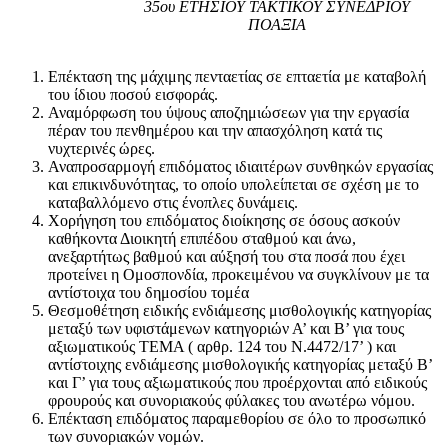
35ου ΕΤΗΣΙΟΥ ΤΑΚΤΙΚΟΥ ΣΥΝΕΔΡΙΟΥ
ΠΟΑΞΙΑ
Επέκταση της μάχιμης πενταετίας σε επταετία με καταβολή
του ίδιου ποσού εισφοράς.
Αναμόρφωση του ύψους αποζημιώσεων για την εργασία
πέραν του πενθημέρου και την απασχόληση κατά τις
νυχτερινές ώρες.
Αναπροσαρμογή επιδόματος ιδιαιτέρων συνθηκών εργασίας
και επικινδυνότητας, το οποίο υπολείπεται σε σχέση με το
καταβαλλόμενο στις ένοπλες δυνάμεις.
Χορήγηση του επιδόματος διοίκησης σε όσους ασκούν
καθήκοντα Διοικητή επιπέδου σταθμού και άνω,
ανεξαρτήτως βαθμού και αύξησή του στα ποσά που έχει
προτείνει η Ομοσπονδία, προκειμένου να συγκλίνουν με τα
αντίστοιχα του δημοσίου τομέα
Θεσμοθέτηση ειδικής ενδιάμεσης μισθολογικής κατηγορίας
μεταξύ των υφιστάμενων κατηγοριών Α’ και Β’ για τους
αξιωματικούς ΤΕΜΑ ( αρθρ. 124 του Ν.4472/17’ ) και
αντίστοιχης ενδιάμεσης μισθολογικής κατηγορίας μεταξύ Β’
και Γ’ για τους αξιωματικούς που προέρχονται από ειδικούς
φρουρούς και συνοριακούς φύλακες του ανωτέρω νόμου.
Επέκταση επιδόματος παραμεθορίου σε όλο το προσωπικό
των συνοριακών νομών.