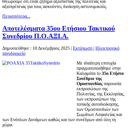
Θεωρούμε ότι είναι ζήτημα αξιοπιστίας της πολιτείας και
αξιοπρέπειας για τους ασκούντες διοίκηση αστυνομικούς.
Περισσότερα...
Αποτελέσματα 35ου Ετήσιου Τακτικού
Συνεδρίου Π.Ο.ΑΞΙ.Α.
Δημοσιεύθηκε : 10 Δεκέμβριος 2025
|
Εκτύπωση
|
Ηλεκτρονικό
ταχυδρομείο
Με ιδιαίτερη επιτυχία
πραγματοποιήθηκε στην
Καλαμάτα το
35ο Ετήσιο
Συνέδριο της
Ομοσπονδίας
παρουσία
εκπροσώπων της
Πολιτείας, της Εκκλησίας,
των εκπροσώπων της
τοπικής αυτοδιοίκησης,
των Ομοσπονδιών των
Σωμάτων Ασφαλείας και
των Ενόπλων Δυνάμεων καθώς και των συνέδρων από όλη τη
χώρα.