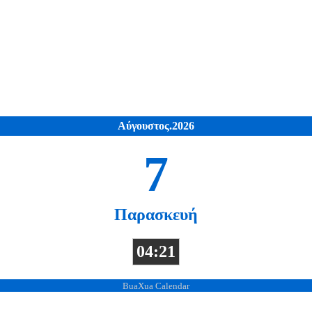
Αύγουστος.2026
7
Παρασκευή
04:21
BuaXua Calendar