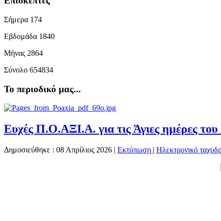
Επισκέπτες
Σήμερα
174
Εβδομάδα
1840
Μήνας
2864
Σύνολο
654834
Το περιοδικό μας...
Ευχές Π.Ο.ΑΞΙ.Α. για τις Άγιες ημέρες τ
Δημοσιεύθηκε : 08 Απρίλιος 2026
|
Εκτύπωση
|
Ηλεκτρονικό ταχυδ