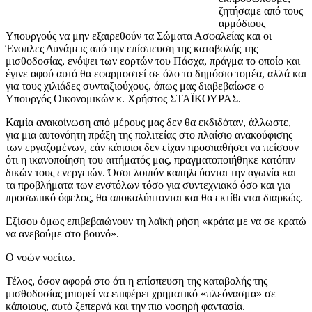
ζητήσαμε από τους
αρμόδιους
Υπουργούς να μην εξαιρεθούν τα Σώματα Ασφαλείας και οι
Ένοπλες Δυνάμεις από την επίσπευση της καταβολής της
μισθοδοσίας, ενόψει των εορτών του Πάσχα, πράγμα το οποίο και
έγινε αφού αυτό θα εφαρμοστεί σε όλο το δημόσιο τομέα, αλλά και
για τους χιλιάδες συνταξιούχους, όπως μας διαβεβαίωσε ο
Υπουργός Οικονομικών κ. Χρήστος ΣΤΑΪΚΟΥΡΑΣ.
Καμία ανακοίνωση από μέρους μας δεν θα εκδιδόταν, άλλωστε,
για μια αυτονόητη πράξη της πολιτείας στο πλαίσιο ανακούφισης
των εργαζομένων, εάν κάποιοι δεν είχαν προσπαθήσει να πείσουν
ότι η ικανοποίηση του αιτήματός μας, πραγματοποιήθηκε κατόπιν
δικών τους ενεργειών. Όσοι λοιπόν καπηλεύονται την αγωνία και
τα προβλήματα των ενστόλων τόσο για συντεχνιακό όσο και για
προσωπικό όφελος, θα αποκαλύπτονται και θα εκτίθενται διαρκώς.
Εξίσου όμως επιβεβαιώνουν τη λαϊκή ρήση «κράτα με να σε κρατώ
να ανεβούμε στο βουνό».
Ο νοών νοείτω.
Τέλος, όσον αφορά στο ότι η επίσπευση της καταβολής της
μισθοδοσίας μπορεί να επιφέρει χρηματικό «πλεόνασμα» σε
κάποιους, αυτό ξεπερνά και την πιο νοσηρή φαντασία.