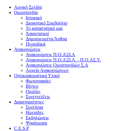
Αρχική Σελίδα
Ομοσπονδία
Ιστορικό
Διοικητικό Συμβούλιο
Το καταστατικό μας
Χαιρετισμοί
Δημοσιευμένα Άρθρα
Περιοδικά
Ανακοινώσεις
Ανακοινώσεις Π.Ο.ΑΞΙ.Α
Ανακοινώσεις Π.Ο.ΑΞΙ.Α. - Π.Ο.ΑΣ.Υ.
Ανακοινώσεις Ομοσπονδιών Σ.Α
Αρχείο Ανακοινώσεων
Οπτικοακουστικό Υλικό
Φωτογραφίες
Βίντεο
Ομιλίες
Συνεντεύξεις
Δραστηριότητες
Συνέδρια
Ημερίδες
Εκδηλώσεις
Ψηφίσματα
C.E.S.P