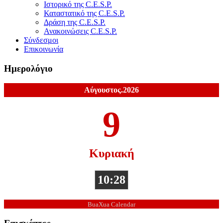
Ιστορικό της C.E.S.P.
Καταστατικό της C.E.S.P.
Δράση της C.E.S.P.
Ανακοινώσεις C.E.S.P.
Σύνδεσμοι
Επικοινωνία
Ημερολόγιο
Αύγουστος.2026
9
Κυριακή
10:28
BuaXua Calendar