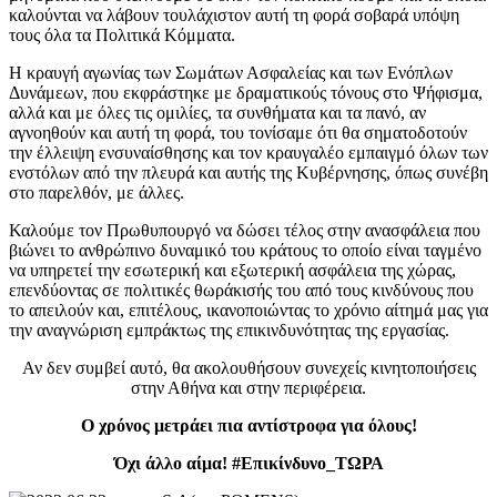
καλούνται να λάβουν τουλάχιστον αυτή τη φορά σοβαρά υπόψη
τους όλα τα Πολιτικά Κόμματα.
Η κραυγή αγωνίας των Σωμάτων Ασφαλείας και των Ενόπλων
Δυνάμεων, που εκφράστηκε με δραματικούς τόνους στο Ψήφισμα,
αλλά και με όλες τις ομιλίες, τα συνθήματα και τα πανό, αν
αγνοηθούν και αυτή τη φορά, του τονίσαμε ότι θα σηματοδοτούν
την έλλειψη ενσυναίσθησης και τον κραυγαλέο εμπαιγμό όλων των
ενστόλων από την πλευρά και αυτής της Κυβέρνησης, όπως συνέβη
στο παρελθόν, με άλλες.
Καλούμε τον Πρωθυπουργό να δώσει τέλος στην ανασφάλεια που
βιώνει το ανθρώπινο δυναμικό του κράτους το οποίο είναι ταγμένο
να υπηρετεί την εσωτερική και εξωτερική ασφάλεια της χώρας,
επενδύοντας σε πολιτικές θωράκισής του από τους κινδύνους που
το απειλούν και, επιτέλους, ικανοποιώντας το χρόνιο αίτημά μας για
την αναγνώριση εμπράκτως της επικινδυνότητας της εργασίας.
Αν δεν συμβεί αυτό, θα ακολουθήσουν συνεχείς κινητοποιήσεις
στην Αθήνα και στην περιφέρεια.
Ο χρόνος μετράει πια αντίστροφα για όλους!
Όχι άλλο αίμα! #Επικίνδυνο_ΤΩΡΑ