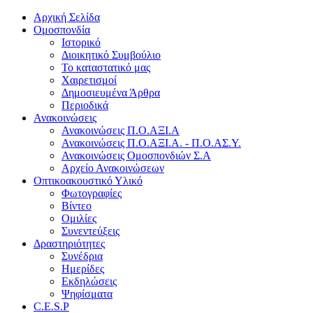
Αρχική Σελίδα
Ομοσπονδία
Ιστορικό
Διοικητικό Συμβούλιο
Το καταστατικό μας
Χαιρετισμοί
Δημοσιευμένα Άρθρα
Περιοδικά
Ανακοινώσεις
Ανακοινώσεις Π.Ο.ΑΞΙ.Α
Ανακοινώσεις Π.Ο.ΑΞΙ.Α. - Π.Ο.ΑΣ.Υ.
Ανακοινώσεις Ομοσπονδιών Σ.Α
Αρχείο Ανακοινώσεων
Οπτικοακουστικό Υλικό
Φωτογραφίες
Βίντεο
Ομιλίες
Συνεντεύξεις
Δραστηριότητες
Συνέδρια
Ημερίδες
Εκδηλώσεις
Ψηφίσματα
C.E.S.P