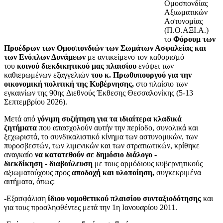
Ομοσπονδίας
Αξιωματικών
Αστυνομίας
(Π.Ο.ΑΞΙ.Α.)
το
Φόρουμ των
Προέδρων των Ομοσπονδιών των Σωμάτων Ασφαλείας και
των Ενόπλων Δυνάμεων
με αντικείμενο τον καθορισμό
του
κοινού διεκδικητικού μας πλαισίου
ενόψει των
καθιερωμένων εξαγγελιών
του κ. Πρωθυπουργού για την
οικονομική πολιτική της Κυβέρνησης,
στο πλαίσιο των
εγκαινίων της 90ης Διεθνούς Έκθεσης Θεσσαλονίκης (5-13
Σεπτεμβρίου 2026).
Μετά από
γόνιμη συζήτηση για τα ιδιαίτερα κλαδικά
ζητήματα
που απασχολούν αυτήν την περίοδο, συνολικά και
ξεχωριστά, το συνδικαλιστικό κίνημα των αστυνομικών, των
πυροσβεστών, των λιμενικών και των στρατιωτικών, κρίθηκε
αναγκαίο
να κατατεθούν σε δημόσιο διάλογο -
διεκδίκηση
-
διαβούλευση
με τους αρμόδιους κυβερνητικούς
αξιωματούχους προς
αποδοχή και υλοποίηση,
συγκεκριμένα
αιτήματα, όπως:
-Εξασφάλιση
ίδιου νομοθετικού πλαισίου συνταξιοδότησης
και
για τους προσληφθέντες μετά την 1η Ιανουαρίου 2011.