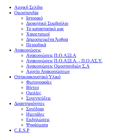
Αρχική Σελίδα
Ομοσπονδία
Ιστορικό
Διοικητικό Συμβούλιο
Το καταστατικό μας
Χαιρετισμοί
Δημοσιευμένα Άρθρα
Περιοδικά
Ανακοινώσεις
Ανακοινώσεις Π.Ο.ΑΞΙ.Α
Ανακοινώσεις Π.Ο.ΑΞΙ.Α. - Π.Ο.ΑΣ.Υ.
Ανακοινώσεις Ομοσπονδιών Σ.Α
Αρχείο Ανακοινώσεων
Οπτικοακουστικό Υλικό
Φωτογραφίες
Βίντεο
Ομιλίες
Συνεντεύξεις
Δραστηριότητες
Συνέδρια
Ημερίδες
Εκδηλώσεις
Ψηφίσματα
C.E.S.P