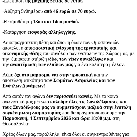
-Επέκταση της
μάχιμης 5ετίας σε 7ετία.
-Αύξηση 5νθημέρου
από 46 ευρώ σε 70 ευρώ.
-Θεσμοθέτηση
13ου και 14ου μισθού.
-Κατάργηση
εισφοράς αλληλεγγύης.
Αδιαπραγμάτευτη θέση και άποψη όλων των Ομοσπονδιών
αποτελεί η
αποφασιστική ενίσχυση της εργασιακής και
οικονομικής θέσης
του συνόλου των ενστόλων της Χώρας μας, με
την έμπρακτη στήριξη ιδίως
των νέων συναδέλφων
και
την
αναπτέρωση των ελπίδων μας
για ένα καλύτερο μέλλον.
Λέμε
όχι στο μαρασμό,
ναι στην προοπτική
και την
αποτελεσματικότητα
των Σωμάτων Ασφαλείας και των
Ενόπλων Δυνάμεων!
Από αυτόν τον αγώνα
δεν περισσεύει κανείς
. Με το κοινό
αγωνιστικό μας μέτωπο
καλούμε όλες τις Συναδέλφισσες και
τους Συναδέλφους μας να συμμετάσχουν μαζικά στην ένστολη
συγκέντρωση διαμαρτυρίας
που θα πραγματοποιήσουμε
την
Παρασκευή, 4 Σεπτεμβρίου 2026 και ώρα 18:00 μ.μ.
στη
Θεσσαλονίκη.
Χρέος όλων μας, παράλληλα, είναι όλοι οι συγκεντρωθέντες
για