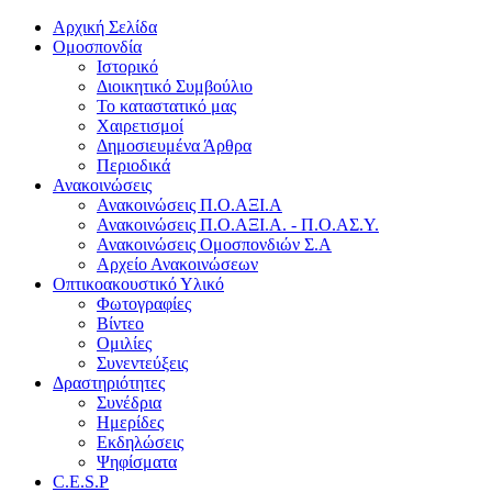
Αρχική Σελίδα
Ομοσπονδία
Ιστορικό
Διοικητικό Συμβούλιο
Το καταστατικό μας
Χαιρετισμοί
Δημοσιευμένα Άρθρα
Περιοδικά
Ανακοινώσεις
Ανακοινώσεις Π.Ο.ΑΞΙ.Α
Ανακοινώσεις Π.Ο.ΑΞΙ.Α. - Π.Ο.ΑΣ.Υ.
Ανακοινώσεις Ομοσπονδιών Σ.Α
Αρχείο Ανακοινώσεων
Οπτικοακουστικό Υλικό
Φωτογραφίες
Βίντεο
Ομιλίες
Συνεντεύξεις
Δραστηριότητες
Συνέδρια
Ημερίδες
Εκδηλώσεις
Ψηφίσματα
C.E.S.P