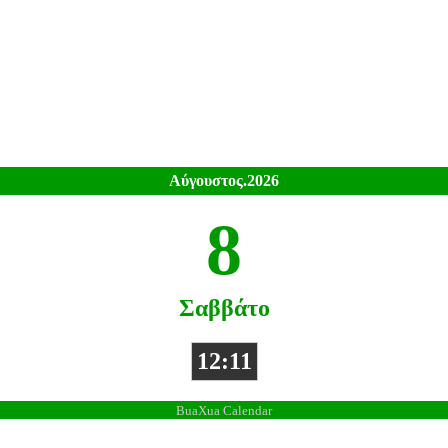
Αύγουστος.2026
8
Σαββάτο
12:11
BuaXua Calendar