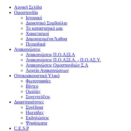
Αρχική Σελίδα
Ομοσπονδία
Ιστορικό
Διοικητικό Συμβούλιο
Το καταστατικό μας
Χαιρετισμοί
Δημοσιευμένα Άρθρα
Περιοδικά
Ανακοινώσεις
Ανακοινώσεις Π.Ο.ΑΞΙ.Α
Ανακοινώσεις Π.Ο.ΑΞΙ.Α. - Π.Ο.ΑΣ.Υ.
Ανακοινώσεις Ομοσπονδιών Σ.Α
Αρχείο Ανακοινώσεων
Οπτικοακουστικό Υλικό
Φωτογραφίες
Βίντεο
Ομιλίες
Συνεντεύξεις
Δραστηριότητες
Συνέδρια
Ημερίδες
Εκδηλώσεις
Ψηφίσματα
C.E.S.P