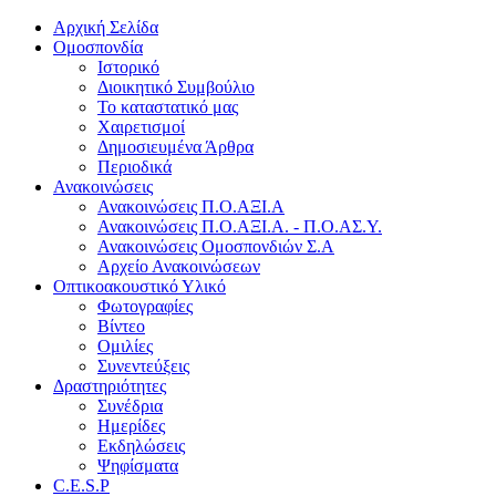
Αρχική Σελίδα
Ομοσπονδία
Ιστορικό
Διοικητικό Συμβούλιο
Το καταστατικό μας
Χαιρετισμοί
Δημοσιευμένα Άρθρα
Περιοδικά
Ανακοινώσεις
Ανακοινώσεις Π.Ο.ΑΞΙ.Α
Ανακοινώσεις Π.Ο.ΑΞΙ.Α. - Π.Ο.ΑΣ.Υ.
Ανακοινώσεις Ομοσπονδιών Σ.Α
Αρχείο Ανακοινώσεων
Οπτικοακουστικό Υλικό
Φωτογραφίες
Βίντεο
Ομιλίες
Συνεντεύξεις
Δραστηριότητες
Συνέδρια
Ημερίδες
Εκδηλώσεις
Ψηφίσματα
C.E.S.P