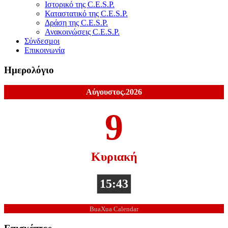
Ιστορικό της C.E.S.P.
Καταστατικό της C.E.S.P.
Δράση της C.E.S.P.
Ανακοινώσεις C.E.S.P.
Σύνδεσμοι
Επικοινωνία
Ημερολόγιο
Αύγουστος.2026
9
Κυριακή
15:43
BuaXua Calendar