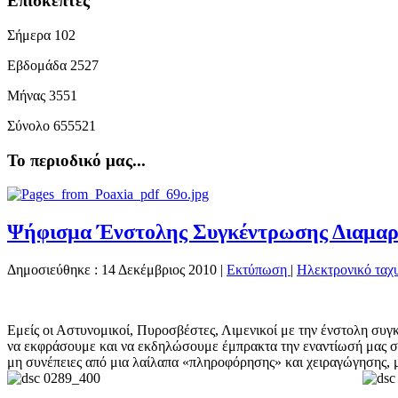
Επισκέπτες
Σήμερα
102
Εβδομάδα
2527
Μήνας
3551
Σύνολο
655521
Το περιοδικό μας...
Ψήφισμα Ένστολης Συγκέντρωσης Διαμαρτ
Δημοσιεύθηκε : 14 Δεκέμβριος 2010
|
Εκτύπωση
|
Ηλεκτρονικό ταχ
Εμείς οι Αστυνομικοί, Πυροσβέστες, Λιμενικοί με την ένστολη συ
να εκφράσουμε και να εκδηλώσουμε έμπρακτα την εναντίωσή μας στο
μη συνέπειες από μια λαίλαπα «πληροφόρησης» και χειραγώγησης, μ