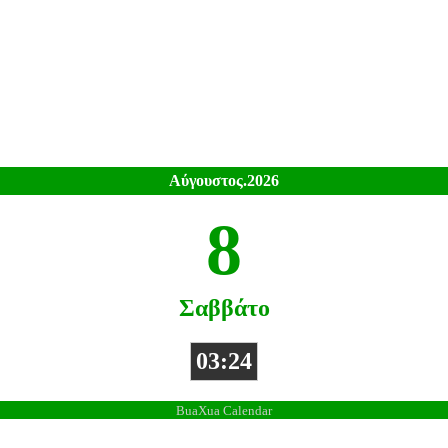
Αύγουστος.2026
8
Σαββάτο
03:24
BuaXua Calendar