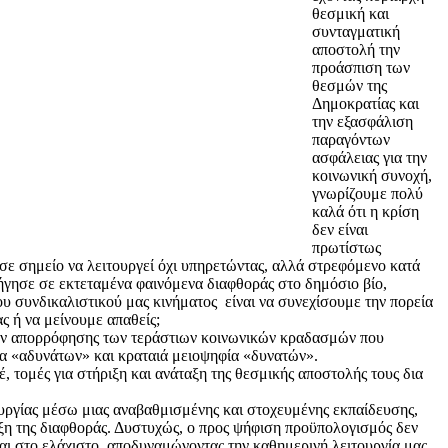
θεσμική και
συνταγματική
αποστολή την
προάσπιση των
θεσμών της
Δημοκρατίας και
την εξασφάλιση
παραγόντων
ασφάλειας για την
κοινωνική συνοχή,
γνωρίζουμε πολύ
καλά ότι η κρίση
δεν είναι
πρωτίστως
 σε σημείο να λειτουργεί όχι υπηρετώντας, αλλά στρεφόμενο κατά
ήγησε σε εκτεταμένα φαινόμενα διαφθοράς στο δημόσιο βίο,
υ συνδικαλιστικού μας κινήματος είναι να συνεχίσουμε την πορεία
ς ή να μείνουμε απαθείς;
άτων απορρόφησης των τεράστιων κοινωνικών κραδασμών που
φία «αδυνάτων» και κραταιά μειοψηφία «δυνατών».
 τομές για στήριξη και ανάταξη της θεσμικής αποστολής τους δια
ουργίας μέσω μιας αναβαθμισμένης και στοχευμένης εκπαίδευσης,
ξη της διαφθοράς. Δυστυχώς, ο προς ψήφιση προϋπολογισμός δεν
ται στο ελάχιστο, αποδυναμώνοντας την καθημερινή λειτουργία μας