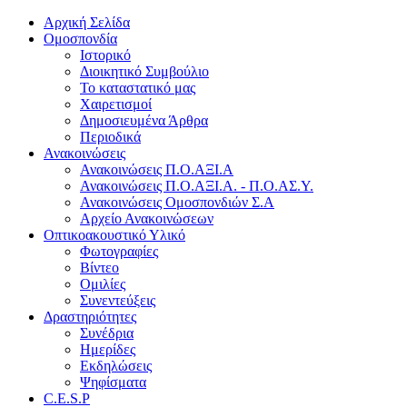
Αρχική Σελίδα
Ομοσπονδία
Ιστορικό
Διοικητικό Συμβούλιο
Το καταστατικό μας
Χαιρετισμοί
Δημοσιευμένα Άρθρα
Περιοδικά
Ανακοινώσεις
Ανακοινώσεις Π.Ο.ΑΞΙ.Α
Ανακοινώσεις Π.Ο.ΑΞΙ.Α. - Π.Ο.ΑΣ.Υ.
Ανακοινώσεις Ομοσπονδιών Σ.Α
Αρχείο Ανακοινώσεων
Οπτικοακουστικό Υλικό
Φωτογραφίες
Βίντεο
Ομιλίες
Συνεντεύξεις
Δραστηριότητες
Συνέδρια
Ημερίδες
Εκδηλώσεις
Ψηφίσματα
C.E.S.P