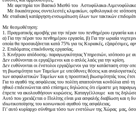
Με αφετηρία τον Βασικό Μισθό του Αστυφύλακα-Λιμενοφύλακα
Με δικαιότερους συντελεστές κλιμακίων, ορθολογικά σε ισόποση
Με σταδιακή κατάργηση-ενσωμάτωση όλων των τακτικών επιδομά
Με θεσμοθέτηση:
1. Πραγματικής αμοιβής για την πέραν του πενθημέρου εργασία και 
α) Για την πέραν του πενθημέρου εργασία, β) Για την ωριαία νυχτερ
οποία θα προσαυξάνεται κατά 75% για τις Κυριακές, εξαιρέσιμες, αρ
2. Επιδόματος επικίνδυνης εργασίας.
3. Κινήτρου απόδοσης- παραγωγικότητας Υπηρεσιών, ισόποσο με α
Δεν ευθύνονται οι εργαζόμενοι και ο απλός λαός για την κρίση.
Δεν ευθύνονται οι ένστολοι εργαζόμενοι για την κατάσταση στην οπο
τη βιωσιμότητα των Ταμείων με υπεύθυνες θέσεις και αναλογιστικές
των ασφαλιστικών Ταμείων και η προοπτική βιωσιμότητάς τους έτσι
Για το αγαθό της ασφάλειας του πολίτη απαιτούνται κονδύλια από 
ηθικό επιδεινώνεται από επίσημες δηλώσεις ότι είμαστε μη παραγωγι
έπρεπε να ακολουθήσουν κυρώσεις. Καταγγέλλουμε και τις δηλώσε
Αυτό που χρειάζεται ο Πολίτης είναι μια ασφαλής διαβίωση και η 
ιδιωτικοποίησης του κοινωνικού αγαθού της ασφάλειας.
Γι’ αυτό κυρίαρχο σύνθημα τόσο των ενστόλων της Χώρας μας, όσο