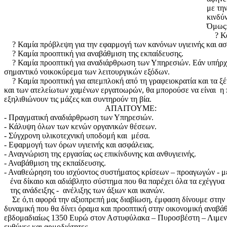
με τη
κινδύν
Όμως
? Καμ
? Καμία πρόβλεψη για την εφαρμογή των κανόνων υγιεινής και ασ
? Καμία προοπτική για αναβάθμιση της εκπαίδευσης.
? Καμία προοπτική για αναδιάρθρωση των Υπηρεσιών. Εάν υπήρχε 
σημαντικό νοικοκύρεμα των λειτουργικών εξόδων.
? Καμία προοπτική για απεμπλοκή από τη γραφειοκρατία και τα ξέ
και των ατελείωτων χαμένων εργατοωρών, θα μπορούσε να είναι η
εξηλιθιώνουν τις μάζες και συντηρούν τη βία.
ΑΠΑΙΤΟΥΜΕ:
- Πραγματική αναδιάρθρωση των Υπηρεσιών.
- Κάλυψη όλων των κενών οργανικών θέσεων.
- Σύγχρονη υλικοτεχνική υποδομή και μέσα.
- Εφαρμογή των όρων υγιεινής και ασφάλειας.
- Αναγνώριση της εργασίας ως επικίνδυνης και ανθυγιεινής.
- Αναβάθμιση της εκπαίδευσης.
- Αναθεώρηση του ισχύοντος συστήματος κρίσεων – προαγωγών - 
ένα δίκαιο και αδιάβλητο σύστημα που θα παρέχει όλα τα εχέγγυα
της ανάδειξης - ανέλιξης των άξιων και ικανών.
Σε ό,τι αφορά την αξιοπρεπή μας διαβίωση, έμφαση δίνουμε στην α
δυναμική που θα δίνει όραμα και προοπτική στην οικονομική αναβ
εβδομαδιαίως 1350 Ευρώ στον Αστυφύλακα – Πυροσβέστη – Λιμενικό,
ευθύνες και αρμοδιότητες.