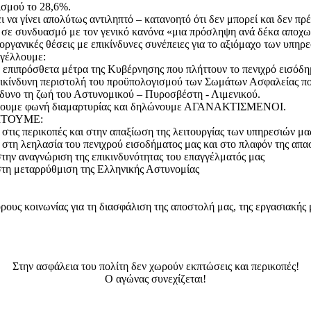
ισμού το 28,6%.
ι να γίνει απολύτως αντιληπτό – κατανοητό ότι δεν μπορεί και δεν π
 σε συνδυασμό με τον γενικό κανόνα «μια πρόσληψη ανά δέκα αποχωρ
 οργανικές θέσεις με επικίνδυνες συνέπειες για το αξιόμαχο των υπη
γέλλουμε:
α επιπρόσθετα μέτρα της Κυβέρνησης που πλήττουν το πενιχρό εισόδ
πικίνδυνη περιστολή του προϋπολογισμού των Σωμάτων Ασφαλείας που
νδυνο τη ζωή του Αστυνομικού – Πυροσβέστη - Λιμενικού.
ουμε φωνή διαμαρτυρίας και δηλώνουμε ΑΓΑΝΑΚΤΙΣΜΕΝΟΙ.
ΙΤΟΥΜΕ:
στις περικοπές και στην απαξίωση της λειτουργίας των υπηρεσιών μα
στη λεηλασία του πενιχρού εισοδήματος μας και στο πλαφόν της απασ
την αναγνώριση της επικινδυνότητας του επαγγέλματός μας
τη μεταρρύθμιση της Ελληνικής Αστυνομίας
ς κοινωνίας για τη διασφάλιση της αποστολή μας, της εργασιακής μ
Στην ασφάλεια του πολίτη δεν χωρούν εκπτώσεις και περικοπές!
Ο αγώνας συνεχίζεται!