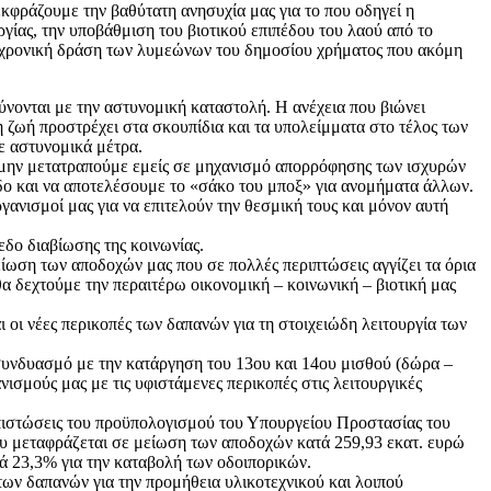
φράζουμε την βαθύτατη ανησυχία μας για το που οδηγεί η
ργίας, την υποβάθμιση του βιοτικού επιπέδου του λαού από το
ιαχρονική δράση των λυμεώνων του δημοσίου χρήματος που ακόμη
ύνονται με την αστυνομική καταστολή. Η ανέχεια που βιώνει
τη ζωή προστρέχει στα σκουπίδια και τα υπολείμματα στο τέλος των
ε αστυνομικά μέτρα.
α μην μετατραπούμε εμείς σε μηχανισμό απορρόφησης των ισχυρών
δο και να αποτελέσουμε το «σάκο του μποξ» για ανομήματα άλλων.
γανισμοί μας για να επιτελούν την θεσμική τους και μόνον αυτή
δο διαβίωσης της κοινωνίας.
ίωση των αποδοχών μας που σε πολλές περιπτώσεις αγγίζει τα όρια
θα δεχτούμε την περαιτέρω οικονομική – κοινωνική – βιοτική μας
 οι νέες περικοπές των δαπανών για τη στοιχειώδη λειτουργία των
νδυασμό με την κατάργηση του 13ου και 14ου μισθού (δώρα –
ανισμούς μας με τις υφιστάμενες περικοπές στις λειτουργικές
στώσεις του προϋπολογισμού του Υπουργείου Προστασίας του
ου μεταφράζεται σε μείωση των αποδοχών κατά 259,93 εκατ. ευρώ
ά 23,3% για την καταβολή των οδοιπορικών.
ων δαπανών για την προμήθεια υλικοτεχνικού και λοιπού