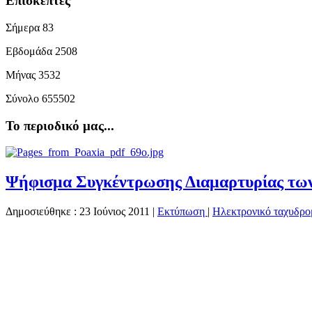
Επισκέπτες
Σήμερα
83
Εβδομάδα
2508
Μήνας
3532
Σύνολο
655502
Το περιοδικό μας...
Ψήφισμα Συγκέντρωσης Διαμαρτυρίας των
Δημοσιεύθηκε : 23 Ιούνιος 2011
|
Εκτύπωση
|
Ηλεκτρονικό ταχυδρο