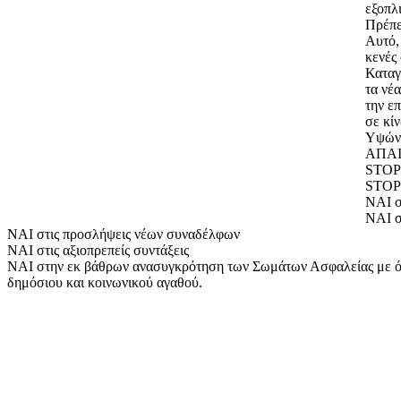
εξοπλ
Πρέπε
Αυτό,
κενές
Καταγ
τα νέ
την ε
σε κί
Υψών
ΑΠΑ
STOP 
STOP 
ΝΑΙ σ
ΝΑΙ σ
ΝΑΙ στις προσλήψεις νέων συναδέλφων
ΝΑΙ στις αξιοπρεπείς συντάξεις
ΝΑΙ στην εκ βάθρων ανασυγκρότηση των Σωμάτων Ασφαλείας με όρου
δημόσιου και κοινωνικού αγαθού.