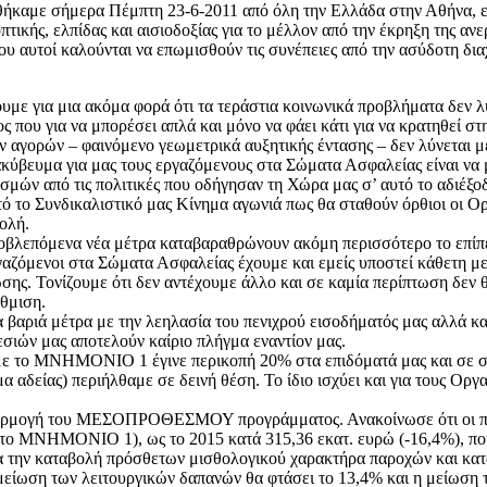
θήκαμε σήμερα Πέμπτη 23-6-2011 από όλη την Ελλάδα στην Αθήνα, εκ
ικής, ελπίδας και αισιοδοξίας για το μέλλον από την έκρηξη της ανε
ου αυτοί καλούνται να επωμισθούν τις συνέπειες από την ασύδοτη δ
ουμε για μια ακόμα φορά ότι τα τεράστια κοινωνικά προβλήματα δεν λ
ος που για να μπορέσει απλά και μόνο να φάει κάτι για να κρατηθεί σ
ν αγορών – φαινόμενο γεωμετρικά αυξητικής έντασης – δεν λύνεται μ
ακύβευμα για μας τους εργαζόμενους στα Σώματα Ασφαλείας είναι ν
σμών από τις πολιτικές που οδήγησαν τη Χώρα μας σ’ αυτό το αδιέξο
υτό το Συνδικαλιστικό μας Κίνημα αγωνιά πως θα σταθούν όρθιοι οι Ορ
ολή.
οβλεπόμενα νέα μέτρα καταβαραθρώνουν ακόμη περισσότερο το επίπε
γαζόμενοι στα Σώματα Ασφαλείας έχουμε και εμείς υποστεί κάθετη με
ωσης. Τονίζουμε ότι δεν αντέχουμε άλλο και σε καμία περίπτωση δεν 
θμιση.
α βαριά μέτρα με την λεηλασία του πενιχρού εισοδήματός μας αλλά και
σιών μας αποτελούν καίριο πλήγμα εναντίον μας.
ε το ΜΝΗΜΟΝΙΟ 1 έγινε περικοπή 20% στα επιδόματά μας και σε συ
α αδείας) περιήλθαμε σε δεινή θέση. Το ίδιο ισχύει και για τους Οργ
εφαρμογή του ΜΕΣΟΠΡΟΘΕΣΜΟΥ προγράμματος. Ανακοίνωσε ότι οι πι
με το ΜΝΗΜΟΝΙΟ 1), ως το 2015 κατά 315,36 εκατ. ευρώ (-16,4%), π
ια την καταβολή πρόσθετων μισθολογικού χαρακτήρα παροχών και κατ
μείωση των λειτουργικών δαπανών θα φτάσει το 13,4% και η μείωση τ