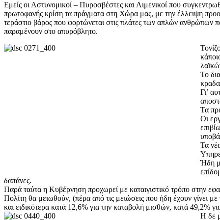
Εμείς οι Αστυνομικοί – Πυροσβέστες και Λιμενικοί που συγκεντρω
πρωτοφανής κρίση τα πράγματα στη Χώρα μας, με την έλλειψη προοπτ
τεράστιο βάρος που φορτώνεται στις πλάτες των απλών ανθρώπων π
παραμένουν στο απυρόβλητο.
Τονίζ
κάποι
λαϊκώ
Το δι
κραδα
Γι’ α
αποστ
Τα πρ
Οι ερ
επιβί
υποβά
Τα νέ
Υπηρε
Ήδη μ
επίδομ
δαπάνες.
Παρά ταύτα η Κυβέρνηση προχωρεί με καταιγιστικό τρόπο στην 
Πολίτη θα μειωθούν, (πέρα από τις μειώσεις που ήδη έχουν γίνει 
και ειδικότερα κατά 12,6% για την καταβολή μισθών, κατά 49,2% γ
Η δε 