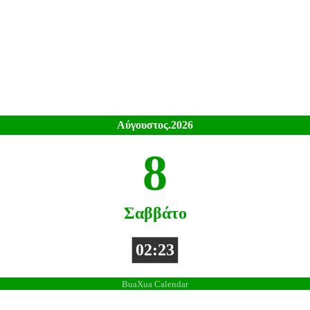
Αύγουστος.2026
8
Σαββάτο
02:23
BuaXua Calendar