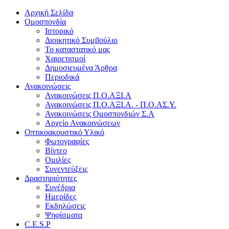
Αρχική Σελίδα
Ομοσπονδία
Ιστορικό
Διοικητικό Συμβούλιο
Το καταστατικό μας
Χαιρετισμοί
Δημοσιευμένα Άρθρα
Περιοδικά
Ανακοινώσεις
Ανακοινώσεις Π.Ο.ΑΞΙ.Α
Ανακοινώσεις Π.Ο.ΑΞΙ.Α. - Π.Ο.ΑΣ.Υ.
Ανακοινώσεις Ομοσπονδιών Σ.Α
Αρχείο Ανακοινώσεων
Οπτικοακουστικό Υλικό
Φωτογραφίες
Βίντεο
Ομιλίες
Συνεντεύξεις
Δραστηριότητες
Συνέδρια
Ημερίδες
Εκδηλώσεις
Ψηφίσματα
C.E.S.P